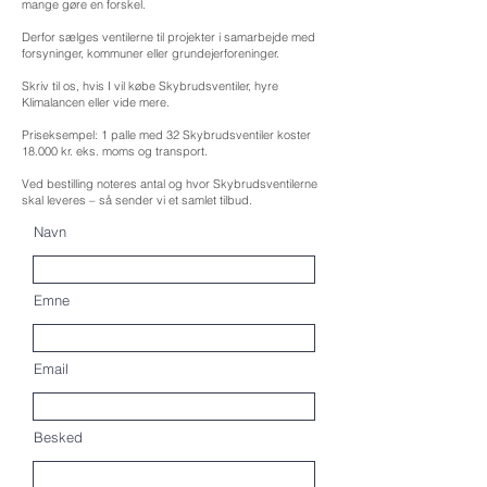
mange gøre en forskel.
Derfor sælges ventilerne til projekter i samarbejde med
forsyninger, kommuner eller grundejerforeninger.
Skriv til os, hvis I vil købe Skybrudsventiler, hyre
Klimalancen eller vide mere.
Priseksempel: 1 palle med 32 Skybrudsventiler koster
18.000 kr. eks. moms og transport.
Ved bestilling noteres antal og hvor Skybrudsventilerne
skal leveres – så sender vi et samlet tilbud.
Navn
Emne
Email
Besked