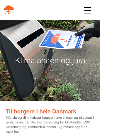
Klimalancen og jura
Til borgere i hele Danmark
Når du og dine naboer lægger have til regn og skybrud i
jeres haver, har det stor betydning for kloaknettet, C02
udledning og samfundsøkonomi. Og måske også dit
eget hus.
​