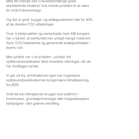
Med din indsats kan vi levetidsforlænge gode
eksisterende kloakker, hvis eneste problem er at være
for små til ekstremregn.
Og det er godt, bygge- og anlægssektoren står for 40%
af de danske CO2 udledninger.
Over 4 pilotprojekter og samarbejde med 426 borgere
har vi bevist, at samfundet kan undgå mange voldsomt
dyre, CO2 belastende og generende anlægsarbejder i
byens rum.
Men juridisk har vi et problem. Juridisk må
spildevandsselskaber først investere i løsninger, når de
har modtaget vandet.
Vi går ud fra, at Klimalancen igen kan organisere
spildevandsselskabernes borgernære klimatilpasning
fra 2025.
Indtil da kan Klimalancen bruges som platform i
kommuners, grundejerforeninger eller boligselskabers
kampagner i den grønne omstilling.
Klimalancen
Krausesvej 3, 2100 Kbh. Ø
Info@klimalancen
.dk
Privatlivspolitik